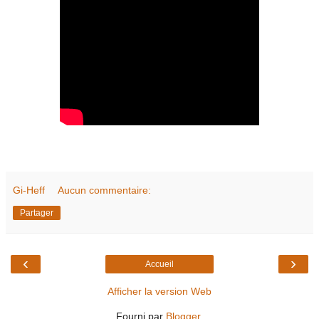
Gi-Heff
Aucun commentaire:
Partager
‹
›
Accueil
Afficher la version Web
Fourni par
Blogger
.